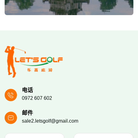
电话
0972 607 602
邮件
sale2.letsgolf@gmail.com