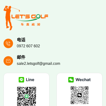
电话
0972 607 602
邮件
sale2.letsgolf@gmail.com