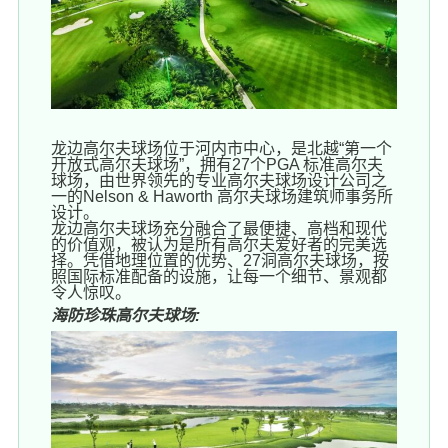
龙边高尔夫球场位于河内市中心，是北越“第一个
开放式高尔夫球场”，拥有27个PGA 标准高尔夫
球场，由世界领先的专业高尔夫球场设计公司之
一的Nelson & Haworth 高尔夫球场建筑师事务所
设计。
龙边高尔夫球场充分融合了最便捷、高档和现代
的价值观，被认为是所有高尔夫爱好者的完美选
择。凭借地理位置的优势、27洞高尔夫球场，按
照国际标准配备的设施，让每一个细节、景观都
令人惊叹。
海防珍珠高尔夫球场: