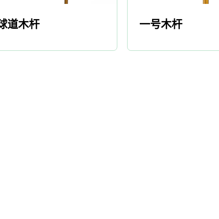
球道木杆
一号木杆