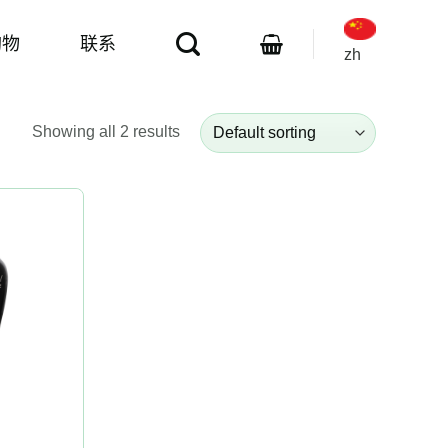
购物
联系
zh
Showing all 2 results