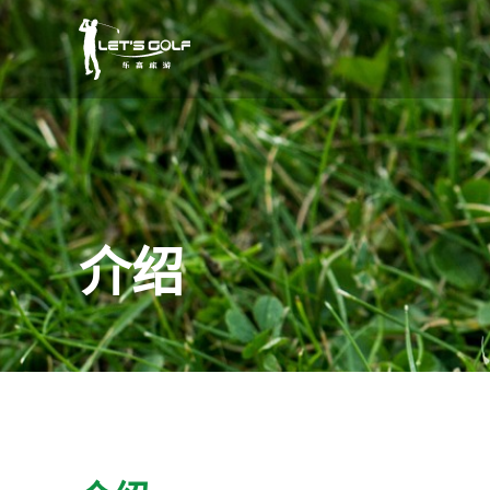
Skip
to
content
介绍