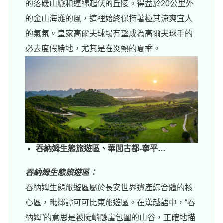
的落磯山脈和連綿起伏的丘陵。得益於20公里外
的金山海灘的風，這裡始終保持著極其涼爽宜人
的氣氛。皇家高爾夫球場有望成為高爾夫球手的
必去度假勝地，尤其是在炎熱的夏季。
吞納姆生態旅遊區、華閭古都-寧平…
吞納姆生態旅遊區：
吞納姆生態旅遊區屬於長安世界遺產綜合體的核
心區，毗鄰譚可可比東旅遊區。在漢越語中，“吞
納姆”的意思是被陡峭懸崖包圍的山谷，正確地描