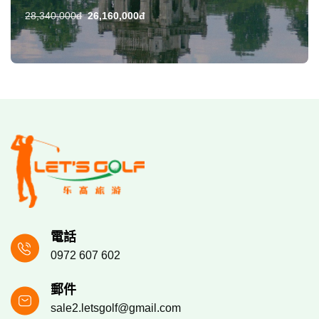
28,340,000đ
26,160,000đ
電話
0972 607 602
郵件
sale2.letsgolf@gmail.com