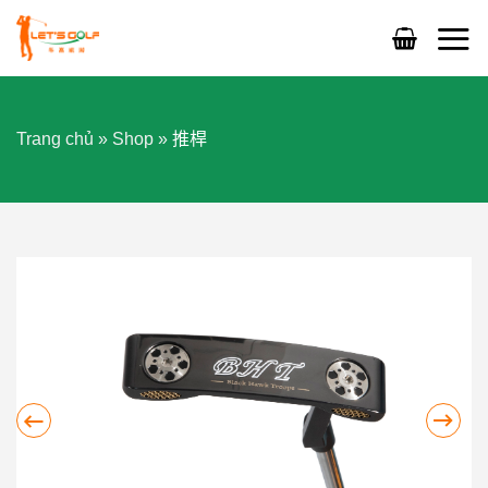
Skip
to
content
Trang chủ
»
Shop
»
推桿