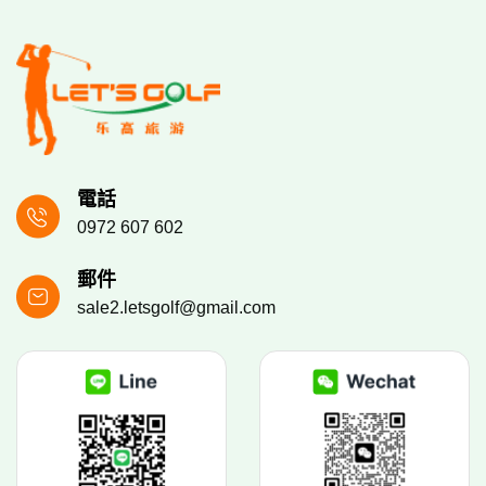
電話
0972 607 602
郵件
sale2.letsgolf@gmail.com