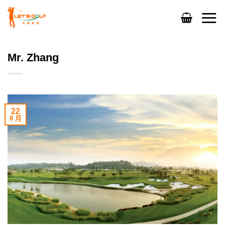
Skip
to
content
Mr. Zhang
22
8 月