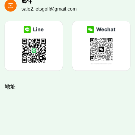
郵件
sale2.letsgolf@gmail.com
地址