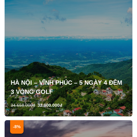
HÀ NỘI – VĨNH PHÚC – 5 NGÀY 4 ĐÊM
3 VÒNG GOLF
34.658.000đ
32.000.000đ
-8%