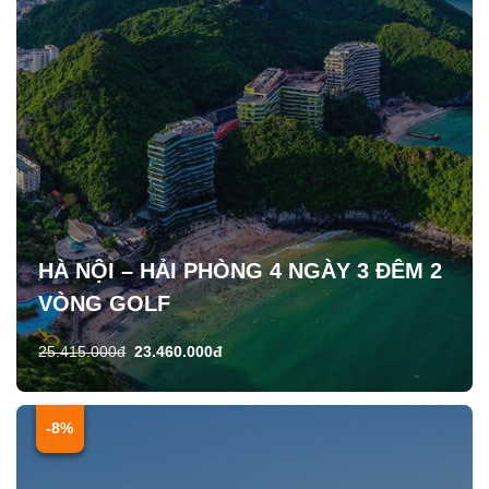
HÀ NỘI – HẢI PHÒNG 4 NGÀY 3 ĐÊM 2
VÒNG GOLF
25.415.000đ
23.460.000đ
-8%