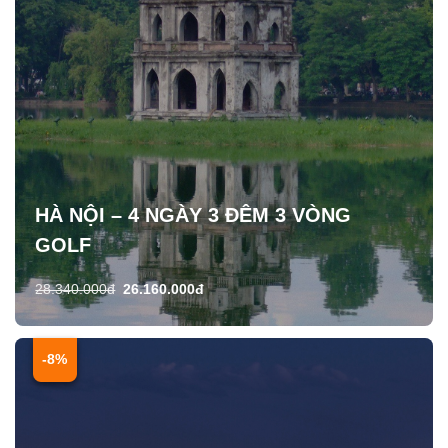
HÀ NỘI – 4 NGÀY 3 ĐÊM 3 VÒNG
GOLF
28.340.000đ
26.160.000đ
-8%