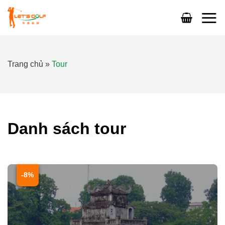
Skip
to
content
Trang chủ
»
Tour
Danh sách tour
-8%